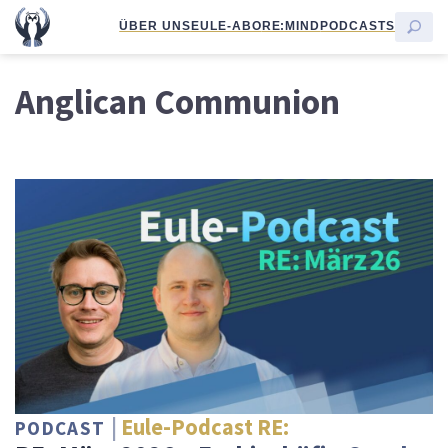
ÜBER UNS
EULE-ABO
RE:MIND
PODCASTS
Anglican Communion
Eule-Podcast RE:
PODCAST