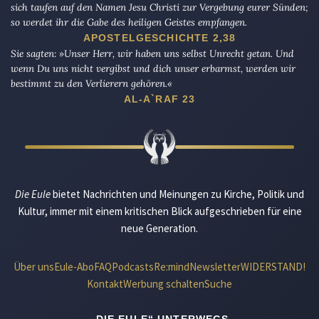
sich taufen auf den Namen Jesu Christi zur Vergebung eurer Sünden;
so werdet ihr die Gabe des heiligen Geistes empfangen.
APOSTELGESCHICHTE 2,38
Sie sagten: »Unser Herr, wir haben uns selbst Unrecht getan. Und
wenn Du uns nicht vergibst und dich unser erbarmst, werden wir
bestimmt zu den Verlierern gehören.«
AL-A`RAF 23
Die Eule
bietet Nachrichten und Meinungen zu Kirche, Politik und
Kultur, immer mit einem kritischen Blick aufgeschrieben für eine
neue Generation.
Über uns
Eule-Abo
FAQ
Podcasts
Re:mind
Newsletter
WIDERSTAND!
Kontakt
Werbung schalten
Suche