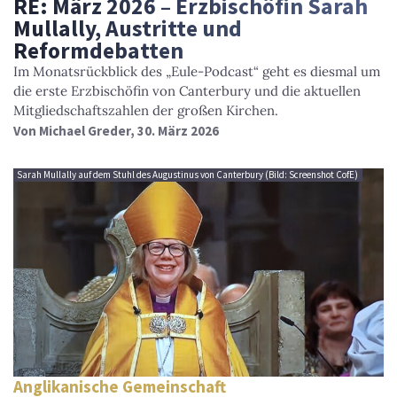
RE: März 2026 – Erzbischöfin Sarah
Mullally, Austritte und
Reformdebatten
Im Monatsrückblick des „Eule-Podcast“ geht es diesmal um
die erste Erzbischöfin von Canterbury und die aktuellen
Mitgliedschaftszahlen der großen Kirchen.
Von
Michael Greder
, 30. März 2026
Sarah Mullally auf dem Stuhl des Augustinus von Canterbury (Bild: Screenshot CofE)
Anglikanische Gemeinschaft