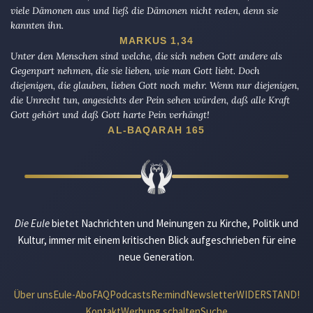
viele Dämonen aus und ließ die Dämonen nicht reden, denn sie
kannten ihn.
MARKUS 1,34
Unter den Menschen sind welche, die sich neben Gott andere als
Gegenpart nehmen, die sie lieben, wie man Gott liebt. Doch
diejenigen, die glauben, lieben Gott noch mehr. Wenn nur diejenigen,
die Unrecht tun, angesichts der Pein sehen würden, daß alle Kraft
Gott gehört und daß Gott harte Pein verhängt!
AL-BAQARAH 165
Die Eule
bietet Nachrichten und Meinungen zu Kirche, Politik und
Kultur, immer mit einem kritischen Blick aufgeschrieben für eine
neue Generation.
Über uns
Eule-Abo
FAQ
Podcasts
Re:mind
Newsletter
WIDERSTAND!
Kontakt
Werbung schalten
Suche