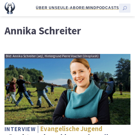
ÜBER UNS
EULE-ABO
RE:MIND
PODCASTS
Annika Schreiter
Bild: Annika Schreiter (aej), Hintergrund Pierre Voucher (Unsplash)
Evangelische Jugend
INTERVIEW