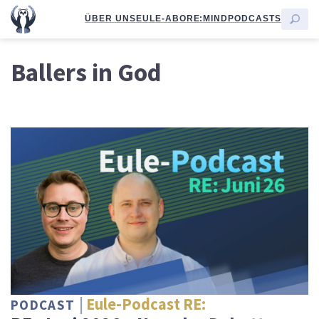
ÜBER UNS
EULE-ABO
RE:MIND
PODCASTS
Ballers in God
Eule-Podcast RE:
PODCAST