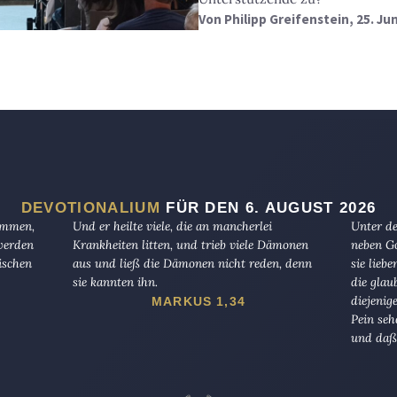
Von
Philipp Greifenstein
, 25. Ju
DEVOTIONALIUM
FÜR DEN 6. AUGUST 2026
kommen,
Und er heilte viele, die an mancherlei
Unter de
 werden
Krankheiten litten, und trieb viele Dämonen
neben Go
ischen
aus und ließ die Dämonen nicht reden, denn
sie lieb
sie kannten ihn.
die glau
diejenig
MARKUS 1,34
Pein seh
und daß 