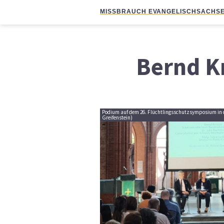
MISSBRAUCH EVANGELISCH
SACHSE
Bernd K
Podium auf dem 26. Flüchtlingsschutzsymposium in de
Greifenstein)