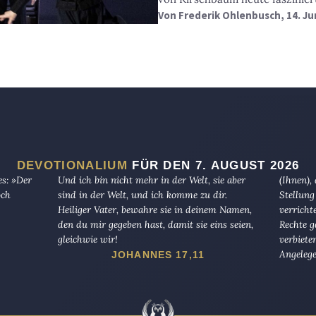
Von
Frederik Ohlenbusch
, 14. J
DEVOTIONALIUM
FÜR DEN 7. AUGUST 2026
es: »Der
Und ich bin nicht mehr in der Welt, sie aber
(Ihnen),
och
sind in der Welt, und ich komme zu dir.
Stellung
Heiliger Vater, bewahre sie in deinem Namen,
verricht
den du mir gegeben hast, damit sie eins seien,
Rechte g
gleichwie wir!
verbiete
Angelege
JOHANNES 17,11