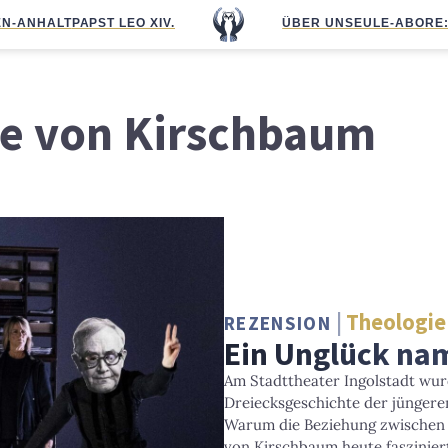
N-ANHALT
PAPST LEO XIV.
ÜBER UNS
EULE-ABO
RE
te von Kirschbaum
Theologie
REZENSION
Ein Unglück na
Am Stadttheater Ingolstadt wu
Dreiecksgeschichte der jüngere
Warum die Beziehung zwischen K
von Kirschbaum heute faszinier