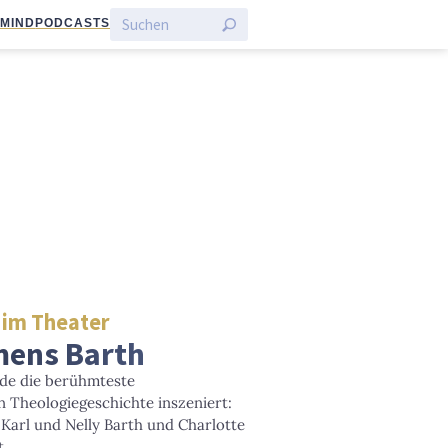
:MIND
PODCASTS
 im Theater
mens Barth
rde die berühmteste
n Theologiegeschichte inszeniert:
arl und Nelly Barth und Charlotte
t.