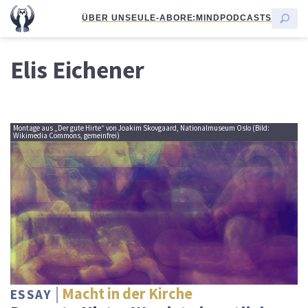
ÜBER UNS
EULE-ABO
RE:MIND
PODCASTS
Elis Eichener
Montage aus „Der gute Hirte“ von Joakim Skovgaard, Nationalmuseum Oslo (Bild:
Wikimedia Commons, gemeinfrei)
Macht in der Kirche
ESSAY