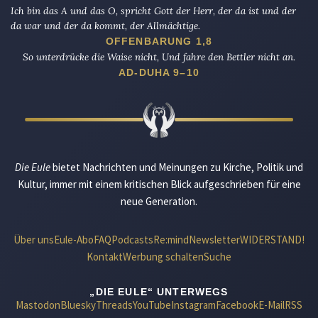
Ich bin das A und das O, spricht Gott der Herr, der da ist und der
da war und der da kommt, der Allmächtige.
OFFENBARUNG 1,8
So unterdrücke die Waise nicht, Und fahre den Bettler nicht an.
AD-DUHA 9–10
Die Eule
bietet Nachrichten und Meinungen zu Kirche, Politik und
Kultur, immer mit einem kritischen Blick aufgeschrieben für eine
neue Generation.
Über uns
Eule-Abo
FAQ
Podcasts
Re:mind
Newsletter
WIDERSTAND!
Kontakt
Werbung schalten
Suche
„DIE EULE“ UNTERWEGS
Mastodon
Bluesky
Threads
YouTube
Instagram
Facebook
E-Mail
RSS