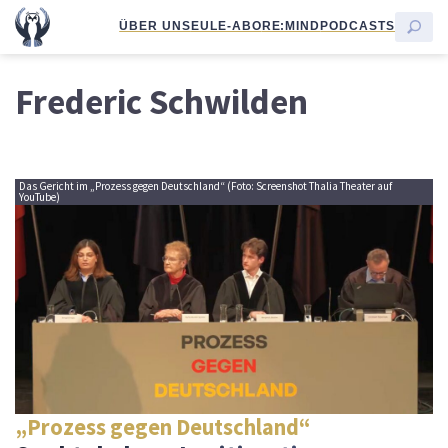
ÜBER UNS
EULE-ABO
RE:MIND
PODCASTS
Frederic Schwilden
Das Gericht im „Prozess gegen Deutschland“ (Foto: Screenshot Thalia Theater auf
YouTube)
„Prozess gegen Deutschland“