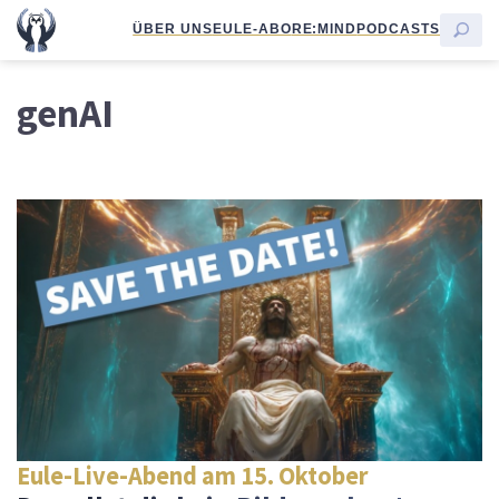
ÜBER UNS
EULE-ABO
RE:MIND
PODCASTS
genAI
Eule-Live-Abend am 15. Oktober