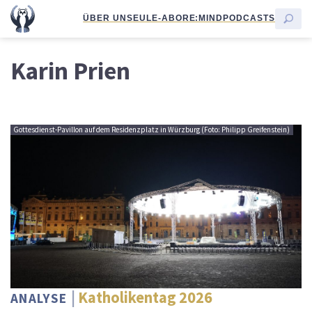
ÜBER UNS
EULE-ABO
RE:MIND
PODCASTS
Karin Prien
Gottesdienst-Pavillon auf dem Residenzplatz in Würzburg (Foto: Philipp Greifenstein)
Katholikentag 2026
ANALYSE