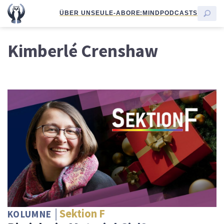
ÜBER UNS
EULE-ABO
RE:MIND
PODCASTS
Kimberlé Crenshaw
Sektion F
KOLUMNE