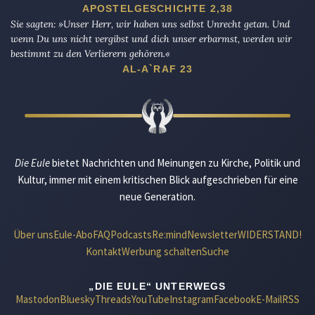
APOSTELGESCHICHTE 2,38
Sie sagten: »Unser Herr, wir haben uns selbst Unrecht getan. Und
wenn Du uns nicht vergibst und dich unser erbarmst, werden wir
bestimmt zu den Verlierern gehören.«
AL-A`RAF 23
Die Eule
bietet Nachrichten und Meinungen zu Kirche, Politik und
Kultur, immer mit einem kritischen Blick aufgeschrieben für eine
neue Generation.
Über uns
Eule-Abo
FAQ
Podcasts
Re:mind
Newsletter
WIDERSTAND!
Kontakt
Werbung schalten
Suche
„DIE EULE“ UNTERWEGS
Mastodon
Bluesky
Threads
YouTube
Instagram
Facebook
E-Mail
RSS