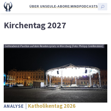
ÜBER UNS
EULE-ABO
RE:MIND
PODCASTS
Kirchentag 2027
Gottesdienst-Pavillon auf dem Residenzplatz in Würzburg (Foto: Philipp Greifenstein)
Katholikentag 2026
ANALYSE