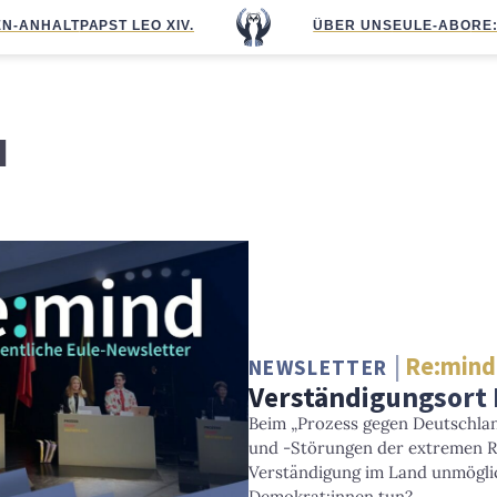
N-ANHALT
PAPST LEO XIV.
ÜBER UNS
EULE-ABO
RE
u
Re:mind
NEWSLETTER
Verständigungsort
Beim „Prozess gegen Deutschla
und -Störungen der extremen R
Verständigung im Land unmögl
Demokrat:innen tun?