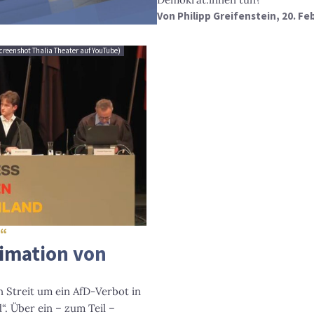
Von
Philipp Greifenstein
, 20. Fe
creenshot Thalia Theater auf YouTube)
d“
timation von
 Streit um ein AfD-Verbot in
. Über ein – zum Teil –