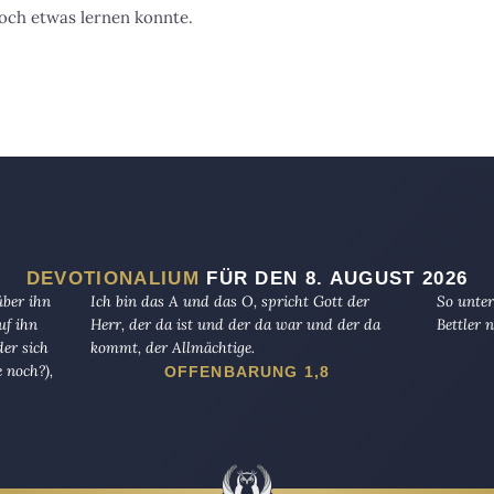
och etwas lernen konnte.
DEVOTIONALIUM
FÜR DEN 8. AUGUST 2026
über ihn
Ich bin das A und das O, spricht Gott der
So unter
uf ihn
Herr, der da ist und der da war und der da
Bettler n
er sich
kommt, der Allmächtige.
 noch?),
OFFENBARUNG 1,8