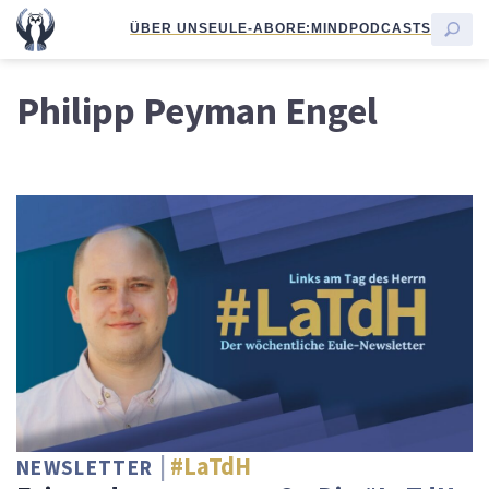
ÜBER UNS
EULE-ABO
RE:MIND
PODCASTS
Philipp Peyman Engel
#LaTdH
NEWSLETTER