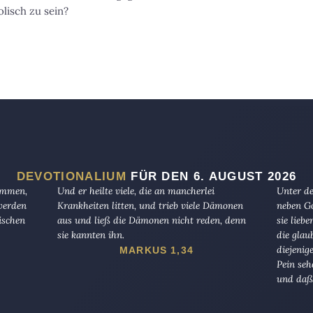
olisch zu sein?
DEVOTIONALIUM
FÜR DEN 6. AUGUST 2026
kommen,
Und er heilte viele, die an mancherlei
Unter de
 werden
Krankheiten litten, und trieb viele Dämonen
neben Go
ischen
aus und ließ die Dämonen nicht reden, denn
sie lieb
sie kannten ihn.
die glau
diejenig
MARKUS 1,34
Pein seh
und daß 