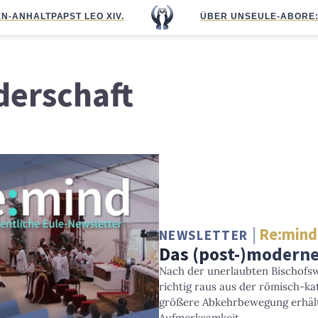
N-ANHALT
PAPST LEO XIV.
ÜBER UNS
EULE-ABO
RE
derschaft
Re:mind
NEWSLETTER
Das (post-)moderne
Nach der unerlaubten Bischofsw
richtig raus aus der römisch-ka
größere Abkehrbewegung erhält
Aufmerksamkeit.