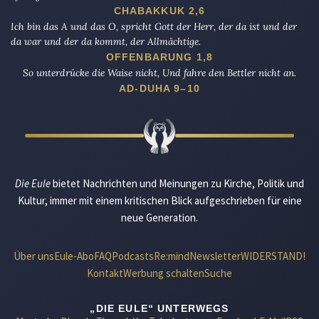
CHABAKKUK 2,6
Ich bin das A und das O, spricht Gott der Herr, der da ist und der
da war und der da kommt, der Allmächtige.
OFFENBARUNG 1,8
So unterdrücke die Waise nicht, Und fahre den Bettler nicht an.
AD-DUHA 9–10
Die Eule
bietet Nachrichten und Meinungen zu Kirche, Politik und
Kultur, immer mit einem kritischen Blick aufgeschrieben für eine
neue Generation.
Über uns
Eule-Abo
FAQ
Podcasts
Re:mind
Newsletter
WIDERSTAND!
Kontakt
Werbung schalten
Suche
„DIE EULE“ UNTERWEGS