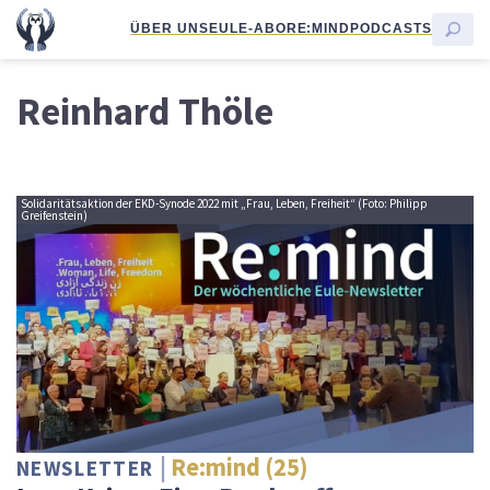
ÜBER UNS
EULE-ABO
RE:MIND
PODCASTS
Reinhard Thöle
Solidaritätsaktion der EKD-Synode 2022 mit „Frau, Leben, Freiheit“ (Foto: Philipp
Greifenstein)
Re:mind (25)
NEWSLETTER