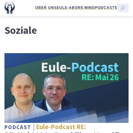
ÜBER UNS
EULE-ABO
RE:MIND
PODCASTS
Soziale
Eule-Podcast RE:
PODCAST