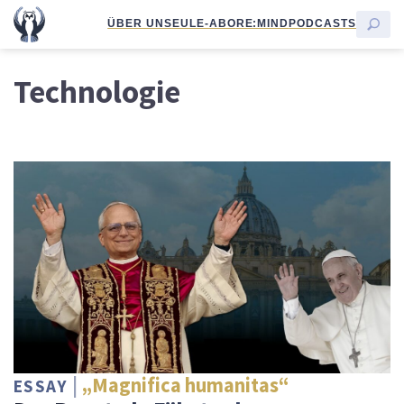
ÜBER UNS
EULE-ABO
RE:MIND
PODCASTS
Technologie
„Magnifica humanitas“
ESSAY