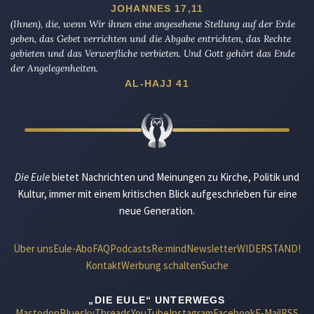
JOHANNES 17,11
(Ihnen), die, wenn Wir ihnen eine angesehene Stellung auf der Erde
geben, das Gebet verrichten und die Abgabe entrichten, das Rechte
gebieten und das Verwerfliche verbieten. Und Gott gehört das Ende
der Angelegenheiten.
AL-HAJJ 41
Die Eule
bietet Nachrichten und Meinungen zu Kirche, Politik und
Kultur, immer mit einem kritischen Blick aufgeschrieben für eine
neue Generation.
Über uns
Eule-Abo
FAQ
Podcasts
Re:mind
Newsletter
WIDERSTAND!
Kontakt
Werbung schalten
Suche
„DIE EULE“ UNTERWEGS
Mastodon
Bluesky
Threads
YouTube
Instagram
Facebook
E-Mail
RSS