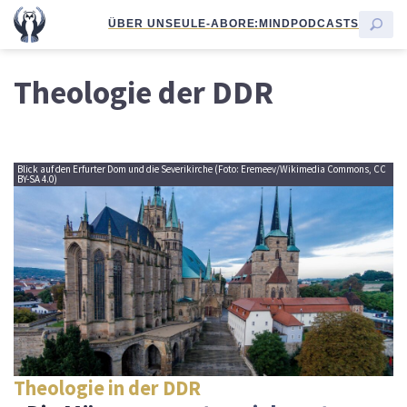
ÜBER UNS
EULE-ABO
RE:MIND
PODCASTS
Theologie der DDR
Blick auf den Erfurter Dom und die Severikirche (Foto: Eremeev/Wikimedia Commons, CC
BY-SA 4.0)
Theologie in der DDR