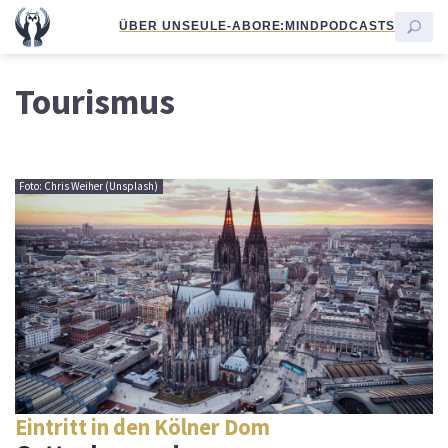
ÜBER UNS
EULE-ABO
RE:MIND
PODCASTS
Tourismus
Foto: Chris Weiher (Unsplash)
Eintritt in den Kölner Dom