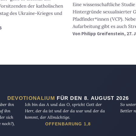
Eine wissenschaftliche Studi
Vorsitzenden der katholischen
Hintergründe sexualisierter 
estag des Ukraine-Krieges und
Pfadfinder*innen (VCP). Nebe
Aufarbeitung gibt es auch Str
6
Von
Philipp Greifenstein
, 27.
DEVOTIONALIUM
FÜR DEN 8. AUGUST 2026
über ihn
Ich bin das A und das O, spricht Gott der
So unter
uf ihn
Herr, der da ist und der da war und der da
Bettler n
er sich
kommt, der Allmächtige.
 noch?),
OFFENBARUNG 1,8