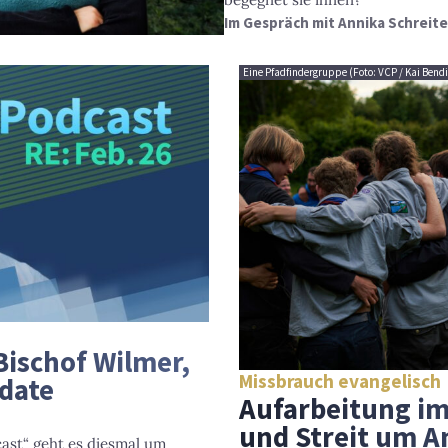
Im Gespräch mit Annika Schreiter
Eine Pfadfindergruppe (Foto: VCP / Kai Bend
Bischof Wilmer,
Missbrauch evangelisch
date
Aufarbeitung im
und Streit um 
ast“ geht es diesmal um