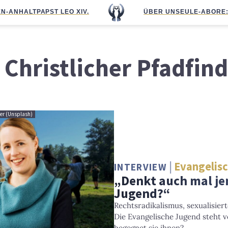
N-ANHALT
PAPST LEO XIV.
ÜBER UNS
EULE-ABO
RE
Christlicher Pfadfin
cher (Unsplash)
Evangelis
INTERVIEW
„Denkt auch mal je
Jugend?“
Rechtsradikalismus, sexualisier
Die Evangelische Jugend steht
begegnet sie ihnen?