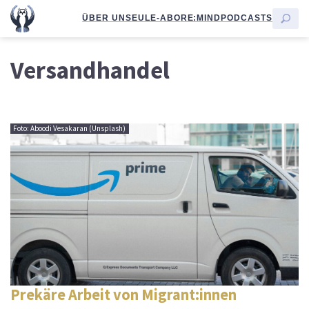
ÜBER UNS
EULE-ABO
RE:MIND
PODCASTS
Versandhandel
Foto: Aboodi Vesakaran (Unsplash)
Prekäre Arbeit von Migrant:innen