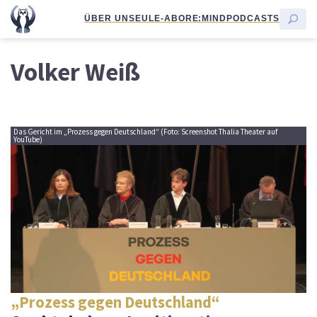
ÜBER UNS
EULE-ABO
RE:MIND
PODCASTS
Volker Weiß
Das Gericht im „Prozess gegen Deutschland“ (Foto: Screenshot Thalia Theater auf
YouTube)
„Prozess gegen Deutschland“