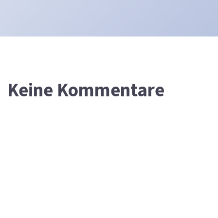
Keine Kommentare
DEVOTIONALIUM
FÜR DEN 8. AUGUST 2026
Werden nicht diese alle einen Spruch über ihn machen und ein
Spottlied in Rätseln auf ihn dichten? Man wird sagen: Wehe dem,