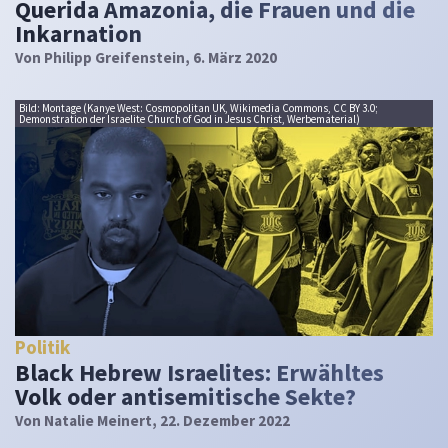
Querida Amazonia, die Frauen und die
Inkarnation
Von
Philipp Greifenstein
, 6. März 2020
Bild: Montage (Kanye West: Cosmopolitan UK, Wikimedia Commons, CC BY 3.0;
Demonstration der Israelite Church of God in Jesus Christ, Werbematerial)
Politik
Black Hebrew Israelites: Erwähltes
Volk oder antisemitische Sekte?
Von
Natalie Meinert
, 22. Dezember 2022