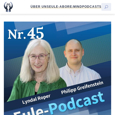
ÜBER UNS
EULE-ABO
RE:MIND
PODCASTS