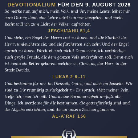
DEVOTIONALIUM
FÜR DEN 9. AUGUST 2026
So merke nun auf mich, mein Volk, und ihr, meine Leute, leihet mir
eure Ohren; denn eine Lehre wird von mir ausgehen, und mein
Recht will ich zum Licht der Völker aufrichten.
JESCHIJAHU 51,4
Und siehe, ein Engel des Herrn trat zu ihnen, und die Klarheit des
Herrn umleuchtete sie; und sie fürchteten sich sehr. Und der Engel
sprach zu ihnen: Fürchtet euch nicht! Denn siehe, ich verkündige
euch große Freude, die dem ganzen Volk widerfahren soll. Denn euch
ist heute ein Retter geboren, welcher ist Christus, der Herr, in der
Stadt Davids.
LUKAS 2,9–11
Und bestimme für uns im Diesseits Gutes, und auch im Jenseits. Wir
sind zu Dir reumütig zurückgekehrt.« Er sprach: »Mit meiner Pein
treffe Ich, wen Ich will. Und meine Barmherzigkeit umfaßt alle
Dinge. Ich werde sie für die bestimmen, die gottesfürchtig sind und
die Abgabe entrichten, und die an unsere Zeichen glauben«.
AL-A`RAF 156