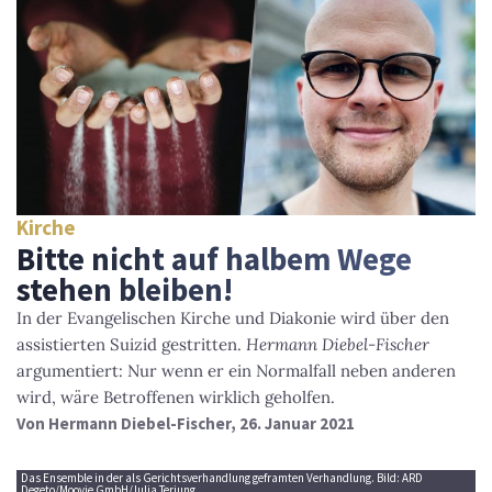
Kirche
Bitte nicht auf halbem Wege
stehen bleiben!
In der Evangelischen Kirche und Diakonie wird über den
assistierten Suizid gestritten.
Hermann Diebel-Fischer
argumentiert: Nur wenn er ein Normalfall neben anderen
wird, wäre Betroffenen wirklich geholfen.
Von
Hermann Diebel-Fischer
, 26. Januar 2021
Das Ensemble in der als Gerichtsverhandlung geframten Verhandlung. Bild: ARD
Degeto/Moovie GmbH/Julia Terjung