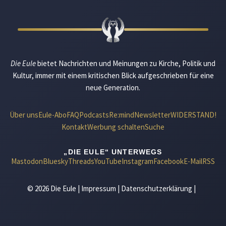
Die Eule
bietet Nachrichten und Meinungen zu Kirche, Politik und
Kultur, immer mit einem kritischen Blick aufgeschrieben für eine
neue Generation.
Über uns
Eule-Abo
FAQ
Podcasts
Re:mind
Newsletter
WIDERSTAND!
Kontakt
Werbung schalten
Suche
„DIE EULE“ UNTERWEGS
Mastodon
Bluesky
Threads
YouTube
Instagram
Facebook
E-Mail
RSS
© 2026 Die Eule |
Impressum
|
Datenschutzerklärung
|