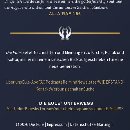
Dinge. Ich werde sie für die bestimmen, die gottesfürchtig sind und
die Abgabe entrichten, und die an unsere Zeichen glauben«.
AL-A`RAF 156
Die Eule
bietet Nachrichten und Meinungen zu Kirche, Politik und
Kultur, immer mit einem kritischen Blick aufgeschrieben für eine
neue Generation.
Über uns
Eule-Abo
FAQ
Podcasts
Re:mind
Newsletter
WIDERSTAND!
Kontakt
Werbung schalten
Suche
„DIE EULE“ UNTERWEGS
Mastodon
Bluesky
Threads
YouTube
Instagram
Facebook
E-Mail
RSS
© 2026 Die Eule |
Impressum
|
Datenschutzerklärung
|