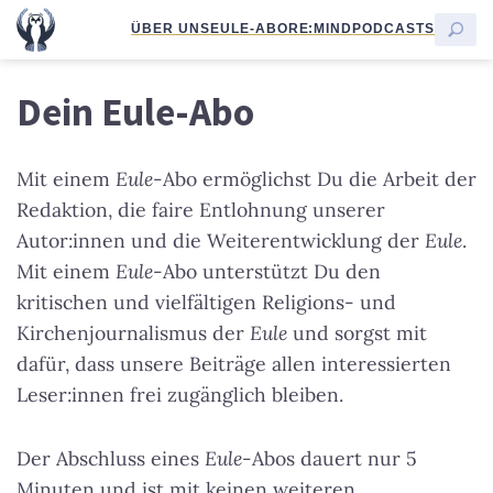
ÜBER UNS
EULE-ABO
RE:MIND
PODCASTS
Dein Eule-Abo
Mit einem
Eule
-Abo ermöglichst Du die Arbeit der
Redaktion, die faire Entlohnung unserer
Autor:innen und die Weiterentwicklung der
Eule
.
Mit einem
Eule
-Abo unterstützt Du den
kritischen und vielfältigen Religions- und
Kirchenjournalismus der
Eule
und sorgst mit
dafür, dass unsere Beiträge allen interessierten
Leser:innen frei zugänglich bleiben.
Der Abschluss eines
Eule
-Abos dauert nur 5
Minuten und ist mit keinen weiteren