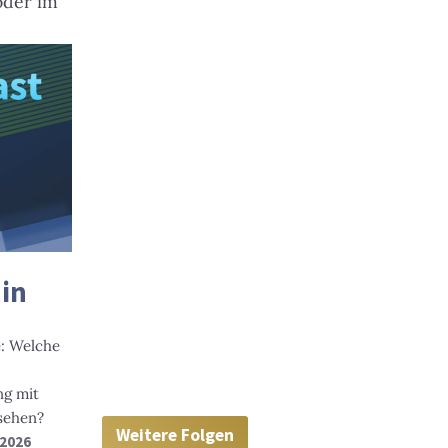
der im
 in
e: Welche
ng mit
ssehen?
Weitere Folgen
 2026