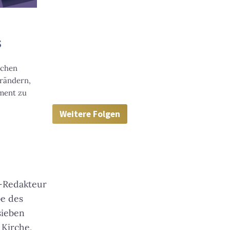
s
schen
erändern,
ment zu
Weitere Folgen
-Redakteur
be des
sieben
 Kirche,