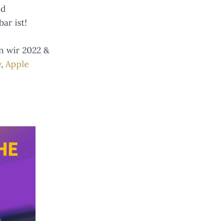
nd
ar ist!
n wir 2022 &
y
,
Apple