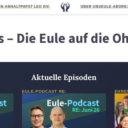
N-ANHALT
PAPST LEO XIV.
ÜBER UNS
EULE-ABO
RE
 – Die Eule auf die O
Aktuelle Episoden
EULE-PODCAST RE:
EHRE