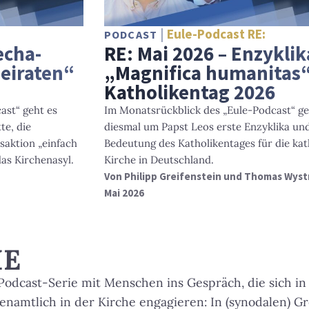
Eule-Podcast RE:
PODCAST
echa-
RE: Mai 2026 – Enzyklik
heiraten“
„Magnifica humanitas
Katholikentag 2026
ast“ geht es
Im Monatsrückblick des „Eule-Podcast“ ge
te, die
diesmal um Papst Leos erste Enzyklika und
saktion „einfach
Bedeutung des Katholikentages für die kat
as Kirchenasyl.
Kirche in Deutschland.
Von
Philipp Greifenstein und Thomas Wyst
Mai 2026
HE
odcast-Serie mit Menschen ins Gespräch, die sich in
namtlich in der Kirche engagieren: In (synodalen) Gr