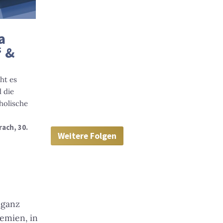
a
“ &
ht es
 die
holische
rach
, 30.
Weitere Folgen
 ganz
emien, in