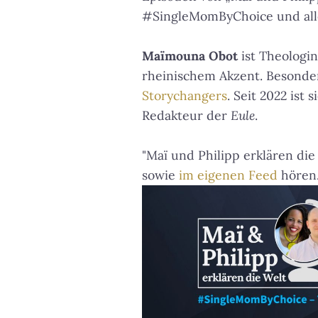
#SingleMomByChoice und alle
Maïmouna Obot
ist Theologin
rheinischem Akzent. Besonder
Storychangers
. Seit 2022 is
Redakteur der
Eule
.
"Maï und Philipp erklären die
sowie
im eigenen Feed
hören