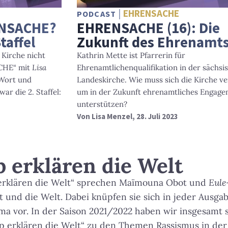
EHRENSACHE
PODCAST
ENSACHE?
EHRENSACHE (16): Die
taffel
Zukunft des Ehrenamt
 Kirche nicht
Kathrin Mette ist Pfarrerin für
ACHE“ mit
Lisa
Ehrenamtlichenqualifikation in der sächsi
Wort und
Landeskirche. Wie muss sich die Kirche v
r die 2. Staffel:
um in der Zukunft ehrenamtliches Engage
unterstützen?
Von
Lisa Menzel
, 28. Juli 2023
p erklären die Welt
 erklären die Welt“ sprechen Maïmouna Obot und
Eule
t und die Welt. Dabei knüpfen sie sich in jeder Ausga
ma vor. In der Saison 2021/2022 haben wir insgesamt 
p erklären die Welt“ zu den Themen Rassismus in der