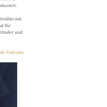
duziert.
chwäbin mit
nd für
gründer und
le Podcasts