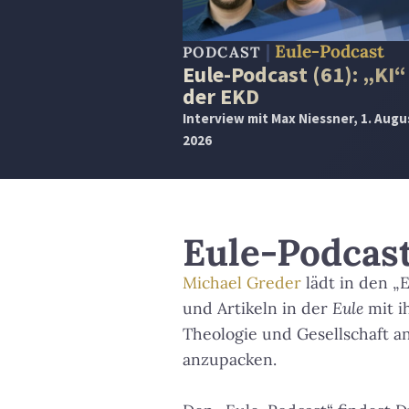
Eule-Podcast
PODCAST
Eule-Podcast (61): „KI“
der EKD
Interview mit Max Niessner, 1. Augu
2026
Eule-Podcas
Michael Greder
lädt in den „
und Artikeln in der
Eule
mit i
Theologie und Gesellschaft a
anzupacken.