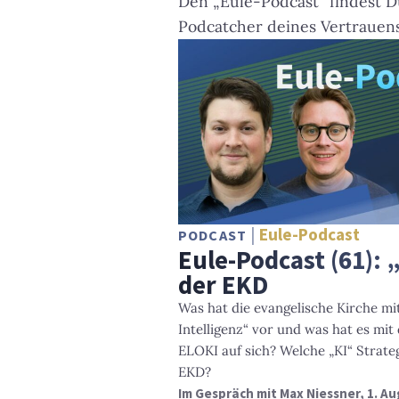
Den „Eule-Podcast“ findest D
Podcatcher deines Vertrauen
Eule-Podcast
PODCAST
Eule-Podcast (61): 
der EKD
Was hat die evangelische Kirche mi
Intelligenz“ vor und was hat es mit
ELOKI auf sich? Welche „KI“ Strateg
EKD?
Im Gespräch mit Max Niessner, 1. A