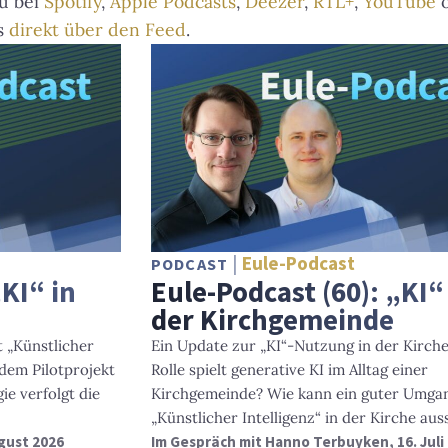
u bei
Spotify
,
Apple Podcasts
,
Deezer
,
RTL+
,
YouTube
o
s
direkt über den Feed
Eule-Podcast
PODCAST
„KI“ in
Eule-Podcast (60): „KI“
der Kirchgemeinde
t „Künstlicher
Ein Update zur „KI“-Nutzung in der Kirch
 dem Pilotprojekt
Rolle spielt generative KI im Alltag einer
ie verfolgt die
Kirchgemeinde? Wie kann ein guter Umga
„Künstlicher Intelligenz“ in der Kirche au
ugust 2026
Im Gespräch mit Hanno Terbuyken, 16. Juli