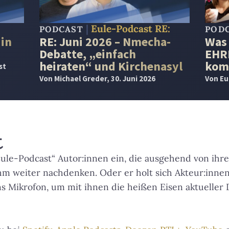
Eule-Podcast RE:
PODCAST
POD
 in
RE: Juni 2026 – Nmecha-
Was 
Debatte, „einfach
EHR
heiraten“ und Kirchenasyl
komp
st
Von
Michael Greder
, 30. Juni 2026
Von
Eu
t
Eule-Podcast“ Autor:innen ein, die ausgehend von ihr
hm weiter nachdenken. Oder er holt sich Akteur:innen
ns Mikrofon, um mit ihnen die heißen Eisen aktueller