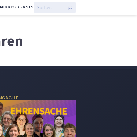
:MIND
PODCASTS
hren
NSACHE