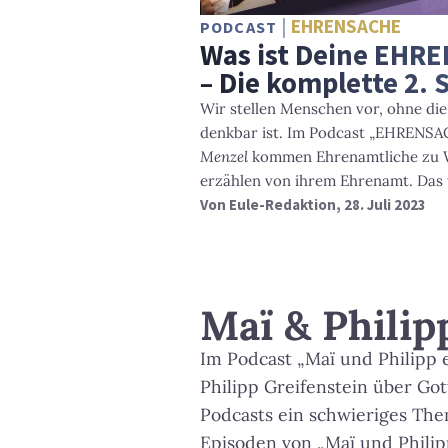
EHRENSACHE
PODCAST
Was ist Deine EHR
– Die komplette 2. S
Wir stellen Menschen vor, ohne die
denkbar ist. Im Podcast „EHRENS
Menzel
kommen Ehrenamtliche zu 
erzählen von ihrem Ehrenamt. Das wa
Von
Eule-Redaktion
, 28. Juli 2023
Maï & Philip
Im Podcast „Maï und Philipp
Philipp Greifenstein über Got
Podcasts ein schwieriges The
Episoden von „Maï und Philip