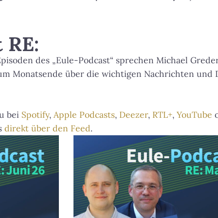
 RE:
 Episoden des „Eule-Podcast“ sprechen Michael Grede
zum Monatsende über die wichtigen Nachrichten und 
u bei
Spotify
,
Apple Podcasts
,
Deezer
,
RTL+
,
YouTube
o
s
direkt über den Feed
.