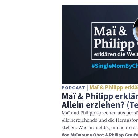
Maï & Philipp erkl
PODCAST
Maï & Philipp erklä
Allein erziehen? (Te
Maï und Philipp sprechen aus pers
Alleinerziehende und die Herausfor
stellen. Was braucht's, um heute e
Von
Maïmouna Obot & Philipp Greif