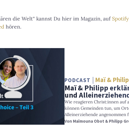
lären die Welt“ kannst Du hier im Magazin, auf
Spotify
ed
hören.
Maï & Philip
PODCAST
Maï & Philipp erklä
und Alleinerziehend
Wie reagieren Christ:innen auf 
können Gemeinden tun, um Orte
Alleinerziehende angenommen f
Von
Maïmouna Obot & Philipp Gr