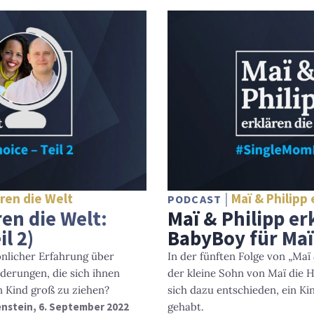
ären die Welt
Maï & Philipp
PODCAST
ren die Welt:
Maï & Philipp er
il 2)
BabyBoy für Maï 
önlicher Erfahrung über
In der fünften Folge von „Maï 
derungen, die sich ihnen
der kleine Sohn von Maï die Ha
in Kind groß zu ziehen?
sich dazu entschieden, ein K
enstein
, 6. September 2022
gehabt.