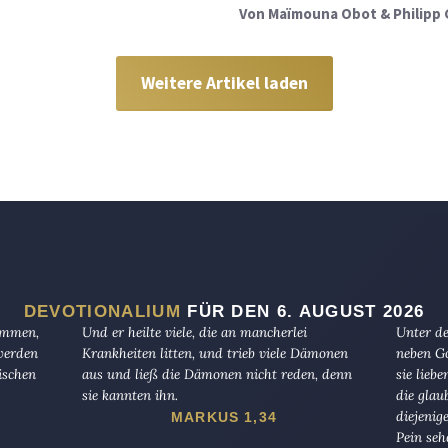
Von
Maïmouna Obot & Philipp 
Weitere Artikel laden
DEVOTIONALIUM
FÜR DEN 6. AUGUST 2026
kommen,
Und er heilte viele, die an mancherlei
Unter de
 werden
Krankheiten litten, und trieb viele Dämonen
neben Go
ischen
aus und ließ die Dämonen nicht reden, denn
sie lieb
sie kannten ihn.
die glau
diejenig
MARKUS 1,34
Pein seh