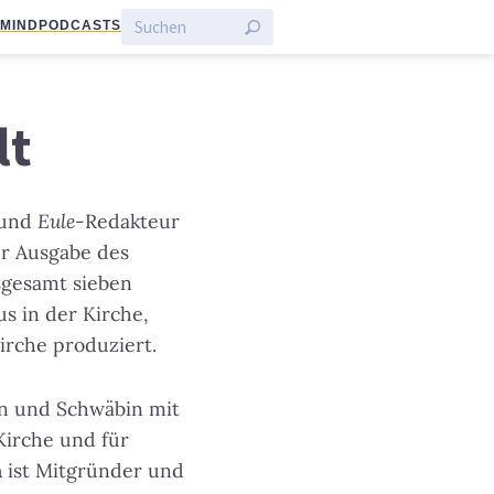
:MIND
PODCASTS
lt
 und
Eule
-Redakteur
er Ausgabe des
sgesamt sieben
s in der Kirche,
rche produziert.
rin und Schwäbin mit
Kirche und für
n
ist Mitgründer und