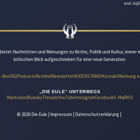
und daß 
bietet Nachrichten und Meinungen zu Kirche, Politik und Kultur, immer 
kritischen Blick aufgeschrieben für eine neue Generation.
e-Abo
FAQ
Podcasts
Re:mind
Newsletter
WIDERSTAND!
Kontakt
Werbung s
„DIE EULE“ UNTERWEGS
Mastodon
Bluesky
Threads
YouTube
Instagram
Facebook
E-Mail
RSS
© 2026 Die Eule |
Impressum
|
Datenschutzerklärung
|