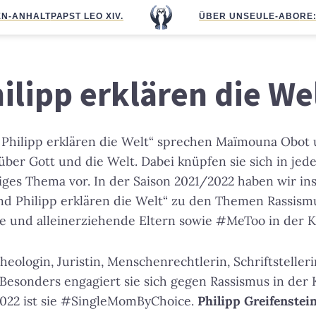
N-ANHALT
PAPST LEO XIV.
ÜBER UNS
EULE-ABO
RE
ilipp erklären die We
 Philipp erklären die Welt“ sprechen Maïmouna Obot
 über Gott und die Welt. Dabei knüpfen sie sich in jed
iges Thema vor. In der Saison 2021/2022 haben wir in
d Philipp erklären die Welt“ zu den Themen Rassismu
und alleinerziehende Eltern sowie #MeToo in der Ki
Theologin, Juristin, Menschenrechtlerin, Schriftstelle
Besonders engagiert sie sich gegen Rassismus in der 
 2022 ist sie #SingleMomByChoice.
Philipp Greifenstei