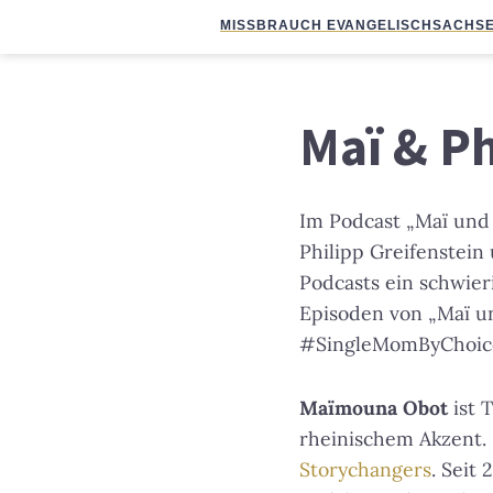
MISSBRAUCH EVANGELISCH
SACHSE
Maï & Ph
Im Podcast „Maï und
Philipp Greifenstein
Podcasts ein schwier
Episoden von „Maï un
#SingleMomByChoice 
Maïmouna Obot
ist 
rheinischem Akzent. 
Storychangers
. Seit