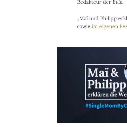
Redakteur der
Eule
.
„Maï und Philipp erk
sowie
im eigenen Fe