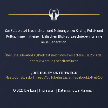
Die Eule
bietet Nachrichten und Meinungen zu Kirche, Politik und
Kultur, immer mit einem kritischen Blick aufgeschrieben für eine
neue Generation.
Über uns
Eule-Abo
FAQ
Podcasts
Re:mind
Newsletter
WIDERSTAND!
Kontakt
Werbung schalten
Suche
„DIE EULE“ UNTERWEGS
Mastodon
Bluesky
Threads
YouTube
Instagram
Facebook
E-Mail
RSS
© 2026 Die Eule |
Impressum
|
Datenschutzerklärung
|