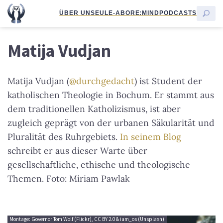
ÜBER UNS
EULE-ABO
RE:MIND
PODCASTS
Matija Vudjan
Matija Vudjan (
@durchgedacht
) ist Student der
katholischen Theologie in Bochum. Er stammt aus
dem traditionellen Katholizismus, ist aber
zugleich geprägt von der urbanen Säkularität und
Pluralität des Ruhrgebiets.
In seinem Blog
schreibt er aus dieser Warte über
gesellschaftliche, ethische und theologische
Themen. Foto: Miriam Pawlak
Montage: Governor Tom Wolf (Flickr), CC BY 2.0 & iam_os (Unsplash)