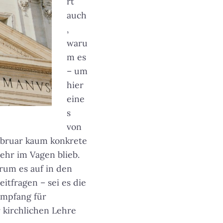
rt
auch
,
waru
m es
– um
hier
eine
s
von
ebruar kaum konkrete
ehr im Vagen blieb.
rum es auf in den
eitfragen – sei es die
empfang für
 kirchlichen Lehre