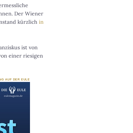
ermessliche
önnen. Der Wiener
mstand kürzlich
in
anziskus ist von
on einer riesigen
NG AUF DER EULE