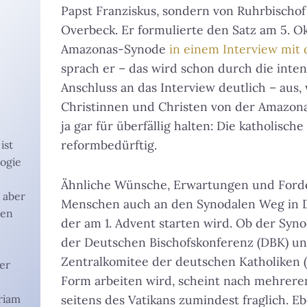
Papst Franziskus, sondern von Ruhrbischof
Overbeck. Er formulierte den Satz am 5. Ok
Amazonas-Synode
in einem Interview mi
sprach er – das wird schon durch die inten
Anschluss an das Interview deutlich – aus, 
Christinnen und Christen von der Amazon
ja gar für überfällig halten: Die katholisch
reformbedürftig.
 ist
logie
Ähnliche Wünsche, Erwartungen und Forde
t aber
Menschen auch an den Synodalen Weg in D
nen
der am 1. Advent starten wird. Ob der Syn
der Deutschen Bischofskonferenz (DBK) u
Zentralkomitee der deutschen Katholiken
ber
Form arbeiten wird, scheint nach mehrere
riam
seitens des Vatikans zumindest fraglich. Eb