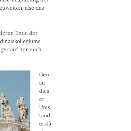
zuweiten, also das
nderen Ende der
rdinalskollegiums
äger auf nur noch
Gen
au
dies
er
Ums
tand
erklä