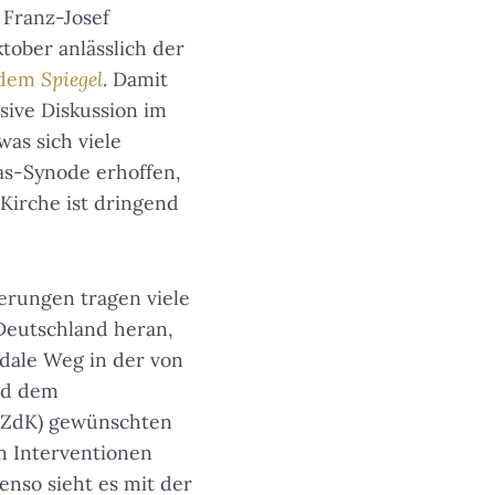
 Franz-Josef
tober anlässlich der
t dem
Spiegel
. Damit
sive Diskussion im
was sich viele
as-Synode erhoffen,
e Kirche ist dringend
rungen tragen viele
eutschland heran,
odale Weg in der von
nd dem
 (ZdK) gewünschten
n Interventionen
enso sieht es mit der