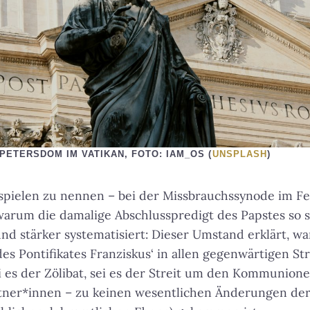
ETERSDOM IM VATIKAN, FOTO: IAM_OS (
UNSPLASH
)
ispielen zu nennen – bei der Missbrauchssynode im F
arum die damalige Abschlusspredigt des Papstes so s
d stärker systematisiert: Dieser Umstand erklärt, wa
es Pontifikates Franziskus‘ in allen gegenwärtigen Str
i es der Zölibat, sei es der Streit um den Kommunion
tner*innen – zu keinen wesentlichen Änderungen der