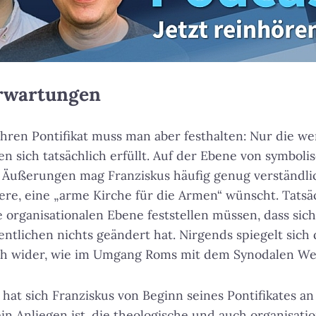
Erwartungen
ahren Pontifikat muss man aber festhalten: Nur die 
 sich tatsächlich erfüllt. Auf der Ebene von symbol
n Äußerungen mag Franziskus häufig genug verständl
dere, eine „arme Kirche für die Armen“ wünscht. Tatsä
 organisationalen Ebene feststellen müssen, dass sic
ntlichen nichts geändert hat. Nirgends spiegelt sich 
h wider, wie im Umgang Roms mit dem Synodalen Weg
hat sich Franziskus von Beginn seines Pontifikates an 
in Anliegen ist, die theologische und auch organisati