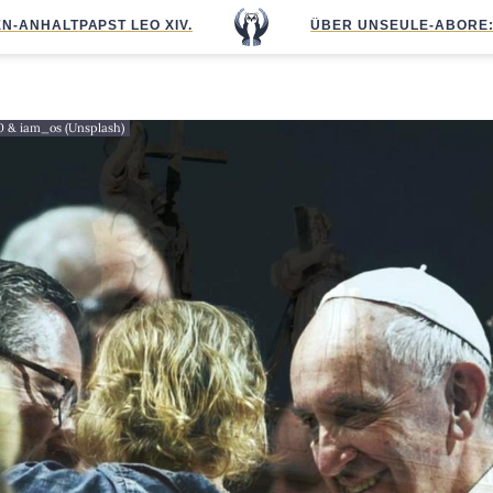
N-ANHALT
PAPST LEO XIV.
ÜBER UNS
EULE-ABO
RE
0 & iam_os (Unsplash)