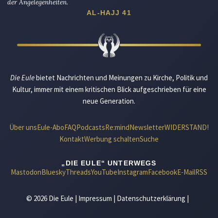
der Angelegenheiten.
AL-HAJJ 41
Die Eule
bietet Nachrichten und Meinungen zu Kirche, Politik und
Kultur, immer mit einem kritischen Blick aufgeschrieben für eine
neue Generation.
Über uns
Eule-Abo
FAQ
Podcasts
Re:mind
Newsletter
WIDERSTAND!
Kontakt
Werbung schalten
Suche
„DIE EULE“ UNTERWEGS
Mastodon
Bluesky
Threads
YouTube
Instagram
Facebook
E-Mail
RSS
© 2026 Die Eule |
Impressum
|
Datenschutzerklärung
|