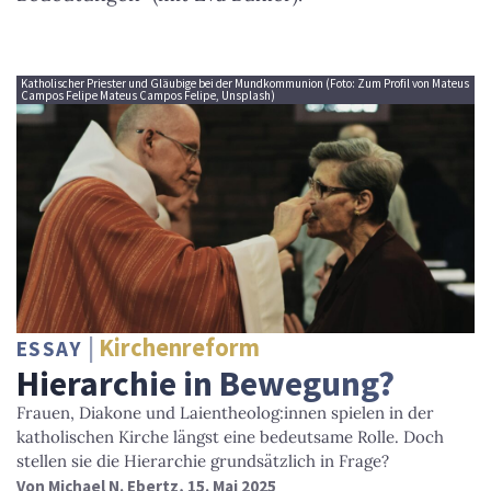
Katholischer Priester und Gläubige bei der Mundkommunion (Foto: Zum Profil von Mateus
Campos Felipe Mateus Campos Felipe, Unsplash)
Kirchenreform
ESSAY
Hierarchie in Bewegung?
Frauen, Diakone und Laientheolog:innen spielen in der
katholischen Kirche längst eine bedeutsame Rolle. Doch
stellen sie die Hierarchie grundsätzlich in Frage?
Von
Michael N. Ebertz
, 15. Mai 2025