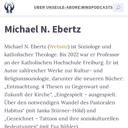
ÜBER UNS
EULE-ABO
RE:MIND
PODCASTS
Michael N. Ebertz
Michael N. Ebertz (
Website
) ist Soziologe und
katholischer Theologe. Bis 2022 war er Professor
an der Katholischen Hochschule Freiburg. Er ist
Autor zahlreicher Werke zur Kultur- und
Religionssoziologie, darunter die neueren Bücher:
„Entmachtung. 4 Thesen zu Gegenwart und
Zukunft der Kirche“, „Eingespielt – ausgespielt.
Über den notwendigen Wandel des Pastoralen
Habitus“ (mit Janka Stürner-Höld) und
„Gezeichnet – Tattoos und ihre soziokulturellen
Bedeutungen“ (mit Eva Bühler).