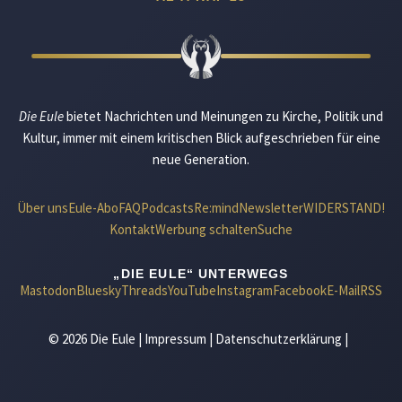
Die Eule
bietet Nachrichten und Meinungen zu Kirche, Politik und
Kultur, immer mit einem kritischen Blick aufgeschrieben für eine
neue Generation.
Über uns
Eule-Abo
FAQ
Podcasts
Re:mind
Newsletter
WIDERSTAND!
Kontakt
Werbung schalten
Suche
„DIE EULE“ UNTERWEGS
Mastodon
Bluesky
Threads
YouTube
Instagram
Facebook
E-Mail
RSS
© 2026 Die Eule |
Impressum
|
Datenschutzerklärung
|