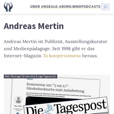
ÜBER UNS
EULE-ABO
RE:MIND
PODCASTS
Andreas Mertin
Andreas Mertin ist Publizist, Ausstellungskurator
und Medienpädagoge. Seit 1998 gibt er das
Internet-Magazin
Tà katoptrizómena
heraus.
Bild: Montage (Screenshot & Logo Tagespost)