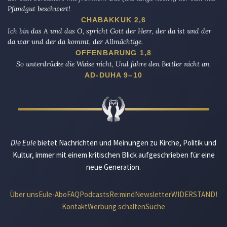
Pfandgut beschwert!
CHABAKKUK 2,6
Ich bin das A und das O, spricht Gott der Herr, der da ist und der
da war und der da kommt, der Allmächtige.
OFFENBARUNG 1,8
So unterdrücke die Waise nicht, Und fahre den Bettler nicht an.
AD-DUHA 9–10
Die Eule
bietet Nachrichten und Meinungen zu Kirche, Politik und
Kultur, immer mit einem kritischen Blick aufgeschrieben für eine
neue Generation.
Über uns
Eule-Abo
FAQ
Podcasts
Re:mind
Newsletter
WIDERSTAND!
Kontakt
Werbung schalten
Suche