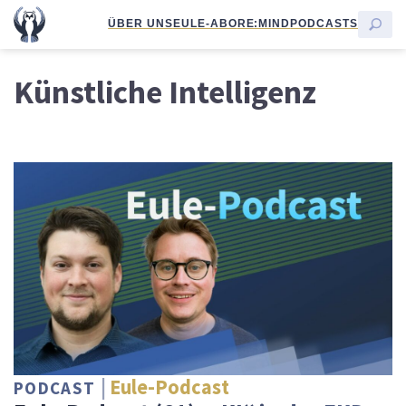
ÜBER UNS
EULE-ABO
RE:MIND
PODCASTS
Künstliche Intelligenz
Eule-Podcast
PODCAST