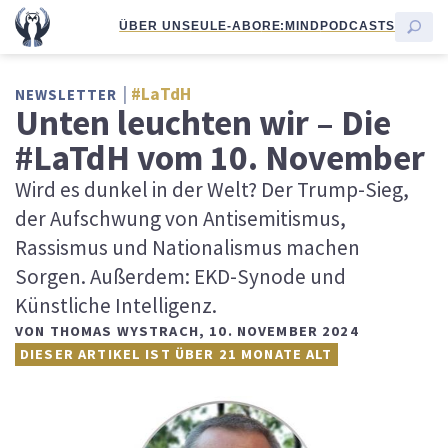
ÜBER UNS
EULE-ABO
RE:MIND
PODCASTS
#LaTdH
NEWSLETTER
Unten leuchten wir – Die
#LaTdH vom 10. November
Wird es dunkel in der Welt? Der Trump-Sieg,
der Aufschwung von Antisemitismus,
Rassismus und Nationalismus machen
Sorgen. Außerdem: EKD-Synode und
Künstliche Intelligenz.
VON
THOMAS WYSTRACH
,
10. NOVEMBER 2024
DIESER ARTIKEL IST ÜBER 21 MONATE ALT