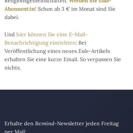
Religionsgemeinschaften.
Werden Sie
Eule
-
Abonnent:in!
Schon ab 3 € im Monat sind Sie
dabei.
Und
hier können Sie eine E-Mail-
Benachrichtigung einrichten
: Bei
Veröffentlichung eines neues
Eule
-Artikels
erhalten Sie eine kurze Email. So verpassen Sie
nichts.
Erhalte den
Re:mind
-Newsletter jeden Freitag
per Mail: