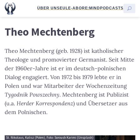
ÜBER UNS
EULE-ABO
RE:MIND
PODCASTS
Theo Mechtenberg
Theo Mechtenberg (geb. 1928) ist katholischer
Theologe und promovierter Germanist. Seit Mitte
der 1960er-Jahre ist er im deutsch-polnischen
Dialog engagiert. Von 1972 bis 1979 lebte er in
Polen und war Mitarbeiter der Wochenzeitung
Tygodnik Powszechny
. Mechtenberg ist Publizist
(u.a.
Herder Korrespondenz
) und Übersetzer aus
dem Polnischen.
St. Nikolaus, Kalisz (Polen), Foto: Soroush Karimi (Unsplash)