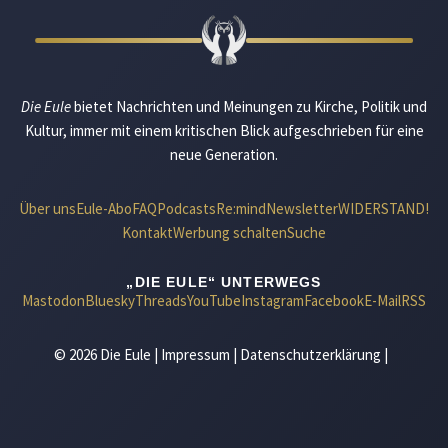
Die Eule
bietet Nachrichten und Meinungen zu Kirche, Politik und
Kultur, immer mit einem kritischen Blick aufgeschrieben für eine
neue Generation.
Über uns
Eule-Abo
FAQ
Podcasts
Re:mind
Newsletter
WIDERSTAND!
Kontakt
Werbung schalten
Suche
„DIE EULE“ UNTERWEGS
Mastodon
Bluesky
Threads
YouTube
Instagram
Facebook
E-Mail
RSS
© 2026 Die Eule |
Impressum
|
Datenschutzerklärung
|