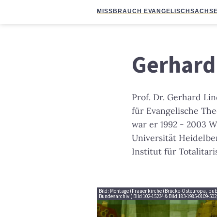
MISSBRAUCH EVANGELISCH
SACHSE
Gerhard
Prof. Dr. Gerhard Li
für Evangelische The
war er 1992 - 2003 W
Universität Heidelb
Institut für Totalita
Bild: Montage (Frauenkirche (Brücke-Osteuropa, pub
Bundesarchiv ( Bild 102-15234 & Bild 183-1985-0109-502