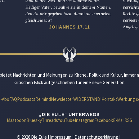
och
sind in der Welt, und ich komme zu dir.
Stellung
Heiliger Vater, bewahre sie in deinem Namen,
verricht
den du mir gegeben hast, damit sie eins seien,
Rechte g
gleichwie wir!
verbiete
Angelege
JOHANNES 17,11
bietet Nachrichten und Meinungen zu Kirche, Politik und Kultur, immer 
kritischen Blick aufgeschrieben für eine neue Generation.
e-Abo
FAQ
Podcasts
Re:mind
Newsletter
WIDERSTAND!
Kontakt
Werbung s
„DIE EULE“ UNTERWEGS
Mastodon
Bluesky
Threads
YouTube
Instagram
Facebook
E-Mail
RSS
© 2026 Die Eule |
Impressum
|
Datenschutzerklärung
|