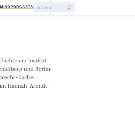
:MIND
PODCASTS
chichte am Institut
eidelberg und Berlin
precht-Karls-
r am Hannah-Arendt-