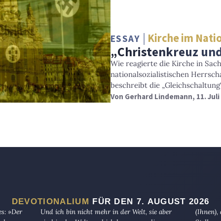
Kirche im Nati
ESSAY
„Christenkreuz un
Wie reagierte die Kirche in Sac
nationalsozialistischen Herrsch
beschreibt die „Gleichschaltung
Von
Gerhard Lindemann
, 11. Jul
DEVOTIONALIUM
FÜR DEN 7. AUGUST 2026
es: »Der
Und ich bin nicht mehr in der Welt, sie aber
(Ihnen),