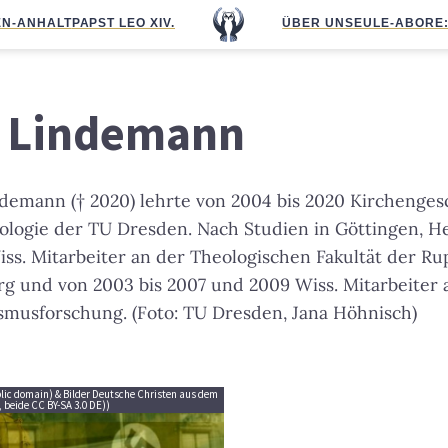
N-ANHALT
PAPST LEO XIV.
ÜBER UNS
EULE-ABO
RE
 Lindemann
ndemann († 2020) lehrte von 2004 bis 2020 Kirchenges
ologie der TU Dresden. Nach Studien in Göttingen, H
iss. Mitarbeiter an der Theologischen Fakultät der Ru
erg und von 2003 bis 2007 und 2009 Wiss. Mitarbeite
rismusforschung. (Foto: TU Dresden, Jana Höhnisch)
lic domain) & Bilder Deutsche Christen aus dem
, beide CC BY-SA 3.0 DE))