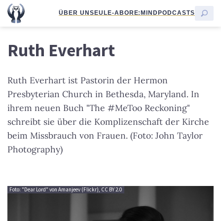
ÜBER UNS
EULE-ABO
RE:MIND
PODCASTS
Ruth Everhart
Ruth Everhart ist Pastorin der Hermon
Presbyterian Church in Bethesda, Maryland. In
ihrem neuen Buch "The #MeToo Reckoning"
schreibt sie über die Komplizenschaft der Kirche
beim Missbrauch von Frauen. (Foto: John Taylor
Photography)
Foto: "Dear Lord" von Amanjeev (Flickr), CC BY 2.0