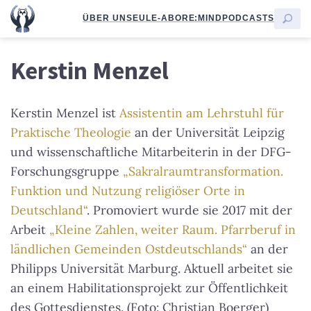
ÜBER UNS
EULE-ABO
RE:MIND
PODCASTS
Kerstin Menzel
Kerstin Menzel ist
Assistentin am Lehrstuhl für
Praktische Theologie
an der Universität Leipzig
und wissenschaftliche Mitarbeiterin in der DFG-
Forschungsgruppe
„Sakralraumtransformation.
Funktion und Nutzung religiöser Orte in
Deutschland“
. Promoviert wurde sie 2017 mit der
Arbeit
„Kleine Zahlen, weiter Raum. Pfarrberuf in
ländlichen Gemeinden Ostdeutschlands“
an der
Philipps Universität Marburg. Aktuell arbeitet sie
an einem Habilitationsprojekt zur Öffentlichkeit
des Gottesdienstes. (Foto: Christian Boerger)