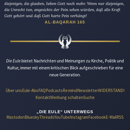
diejenigen, die glauben, lieben Gott noch mehr. Wenn nur diejenigen,
die Unrecht tun, angesichts der Pein sehen würden, daß alle Kraft
Gott gehört und daß Gott harte Pein verhängt!
AL-BAQARAH 165
Die Eule
bietet Nachrichten und Meinungen zu Kirche, Politik und
Kultur, immer mit einem kritischen Blick aufgeschrieben für eine
neue Generation.
Über uns
Eule-Abo
FAQ
Podcasts
Re:mind
Newsletter
WIDERSTAND!
Kontakt
Werbung schalten
Suche
„DIE EULE“ UNTERWEGS
Mastodon
Bluesky
Threads
YouTube
Instagram
Facebook
E-Mail
RSS