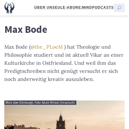
ÜBER UNS
EULE-ABO
RE:MIND
PODCASTS
Max Bode
Max Bode (
@the_PLoeM
) hat Theologie und
Philosophie studiert und ist aktuell Vikar an einer
Kulturkirche in Ostfriesland. Und weil ihm das
Predigtschreiben nicht genügt versucht er sich
noch anderweitig kreativ auszuleben.
Blick über Edinburgh, Foto: Adam Wilson (Unsplash)