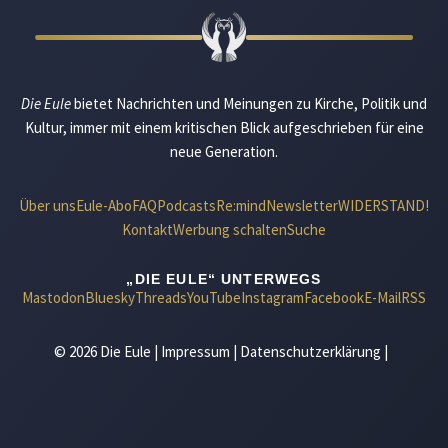
Die Eule
bietet Nachrichten und Meinungen zu Kirche, Politik und
Kultur, immer mit einem kritischen Blick aufgeschrieben für eine
neue Generation.
Über uns
Eule-Abo
FAQ
Podcasts
Re:mind
Newsletter
WIDERSTAND!
Kontakt
Werbung schalten
Suche
„DIE EULE“ UNTERWEGS
Mastodon
Bluesky
Threads
YouTube
Instagram
Facebook
E-Mail
RSS
© 2026 Die Eule |
Impressum
|
Datenschutzerklärung
|