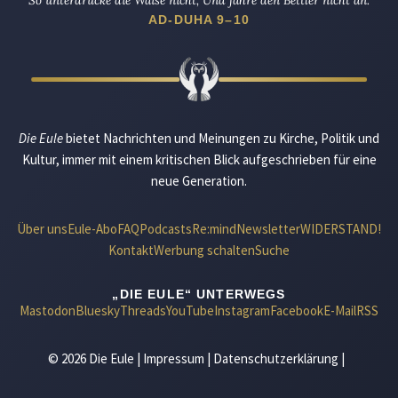
So unterdrücke die Waise nicht, Und fahre den Bettler nicht an.
AD-DUHA 9–10
Die Eule
bietet Nachrichten und Meinungen zu Kirche, Politik und
Kultur, immer mit einem kritischen Blick aufgeschrieben für eine
neue Generation.
Über uns
Eule-Abo
FAQ
Podcasts
Re:mind
Newsletter
WIDERSTAND!
Kontakt
Werbung schalten
Suche
„DIE EULE“ UNTERWEGS
Mastodon
Bluesky
Threads
YouTube
Instagram
Facebook
E-Mail
RSS
© 2026 Die Eule |
Impressum
|
Datenschutzerklärung
|