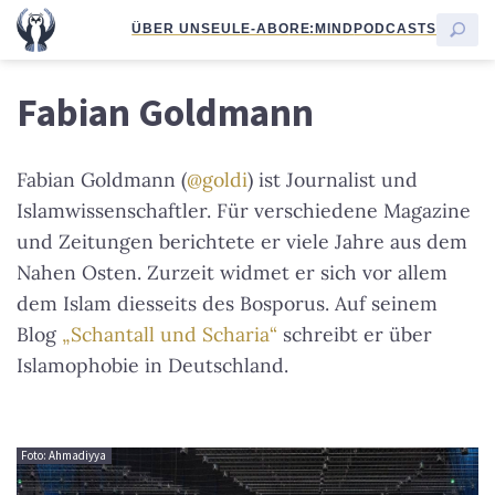
ÜBER UNS
EULE-ABO
RE:MIND
PODCASTS
Fabian Goldmann
Fabian Goldmann (
@goldi
) ist Journalist und
Islamwissenschaftler. Für verschiedene Magazine
und Zeitungen berichtete er viele Jahre aus dem
Nahen Osten. Zurzeit widmet er sich vor allem
dem Islam diesseits des Bosporus. Auf seinem
Blog
„Schantall und Scharia“
schreibt er über
Islamophobie in Deutschland.
Foto: Ahmadiyya