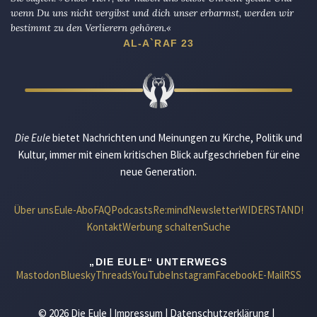
wenn Du uns nicht vergibst und dich unser erbarmst, werden wir
bestimmt zu den Verlierern gehören.«
AL-A`RAF 23
Die Eule
bietet Nachrichten und Meinungen zu Kirche, Politik und
Kultur, immer mit einem kritischen Blick aufgeschrieben für eine
neue Generation.
Über uns
Eule-Abo
FAQ
Podcasts
Re:mind
Newsletter
WIDERSTAND!
Kontakt
Werbung schalten
Suche
„DIE EULE“ UNTERWEGS
Mastodon
Bluesky
Threads
YouTube
Instagram
Facebook
E-Mail
RSS
© 2026 Die Eule |
Impressum
|
Datenschutzerklärung
|