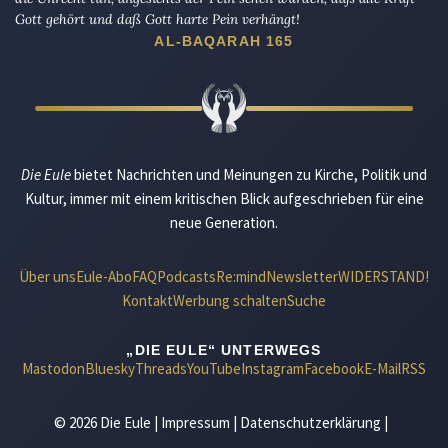
Gott gehört und daß Gott harte Pein verhängt!
AL-BAQARAH 165
Die Eule
bietet Nachrichten und Meinungen zu Kirche, Politik und
Kultur, immer mit einem kritischen Blick aufgeschrieben für eine
neue Generation.
Über uns
Eule-Abo
FAQ
Podcasts
Re:mind
Newsletter
WIDERSTAND!
Kontakt
Werbung schalten
Suche
„DIE EULE“ UNTERWEGS
Mastodon
Bluesky
Threads
YouTube
Instagram
Facebook
E-Mail
RSS
© 2026 Die Eule |
Impressum
|
Datenschutzerklärung
|