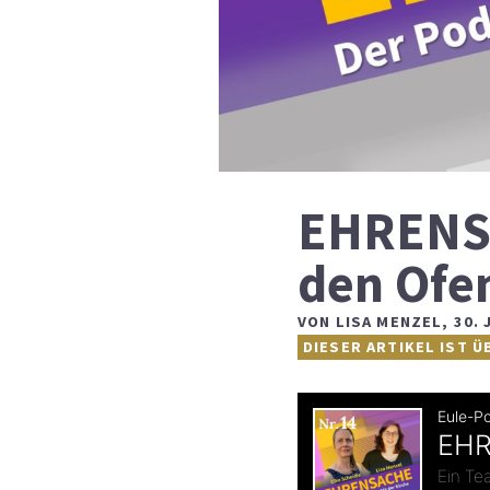
EHRENSA
den Ofe
VON
LISA MENZEL
,
30. 
DIESER ARTIKEL IST Ü