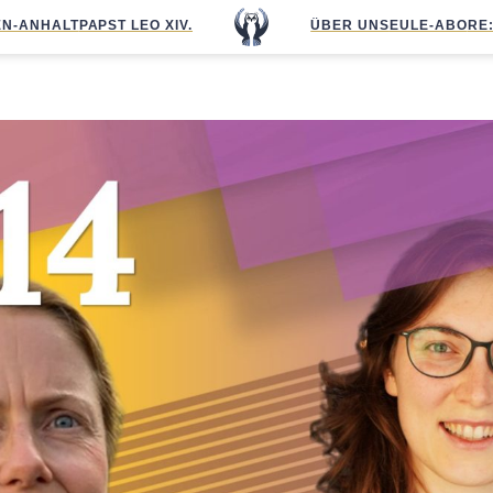
N-ANHALT
PAPST LEO XIV.
ÜBER UNS
EULE-ABO
RE