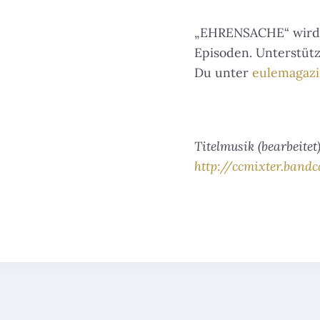
„EHRENSACHE“ wird
Episoden. Unterstütz
Du unter
eulemagazi
Titelmusik (bearbeite
http://ccmixter.band