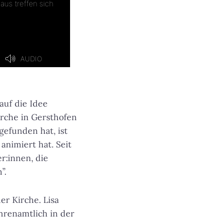
auf die Idee
irche in Gersthofen
efunden hat, ist
nimiert hat. Seit
r:innen, die
”.
r Kirche. Lisa
hrenamtlich in der