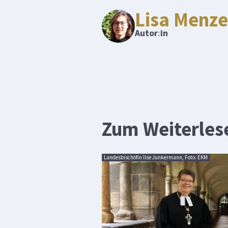
Lisa Menze
Autor
:
in
Zum Weiterles
Landesbischöfin Ilse Junkermann, Foto: EKM