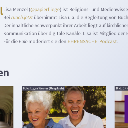
l
Lisa Menzel (
@papierfliege
) ist Religions- und Medienwisse
Bei
ruach.jetzt
übernimmt Lisa u.a. die Begleitung von Buch
Der inhaltliche Schwerpunkt ihrer Arbeit liegt auf kirchliche
Kommunikation über digitale Kanäle. Lisa ist Mitglied der
Für die
Eule
moderiert sie den
EHRENSACHE-Podcast
.
en
Foto: Logan Weaver (Unsplash)
Bild: DN