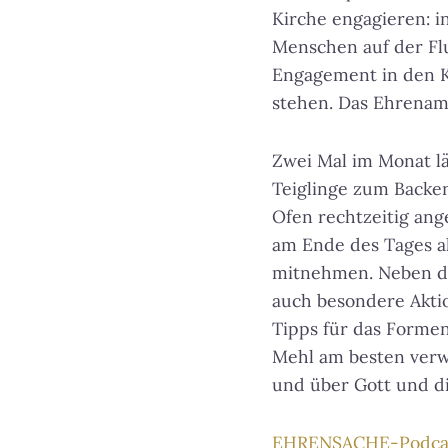
Kirche engagieren: i
Menschen auf der Fl
Engagement in den Ki
stehen. Das Ehrenamt
Zwei Mal im Monat lä
Teiglinge zum Backen
Ofen rechtzeitig ange
am Ende des Tages al
mitnehmen. Neben die
auch besondere Aktio
Tipps für das Formen
Mehl am besten verw
und über Gott und di
EHRENSACHE-Podcas