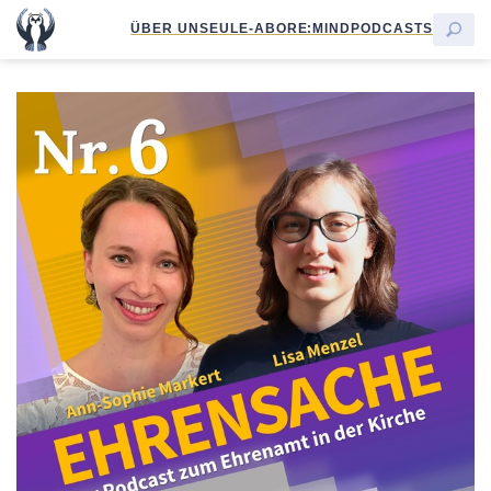
ÜBER UNS
EULE-ABO
RE:MIND
PODCASTS