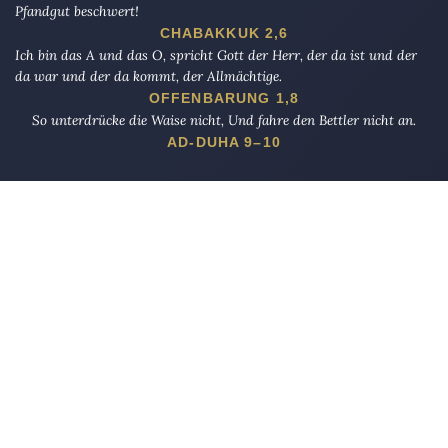
Pfandgut beschwert!
CHABAKKUK 2,6
Ich bin das A und das O, spricht Gott der Herr, der da ist und der
da war und der da kommt, der Allmächtige.
OFFENBARUNG 1,8
So unterdrücke die Waise nicht, Und fahre den Bettler nicht an.
AD-DUHA 9–10
Die Eule
bietet Nachrichten und Meinungen zu Kirche, Politik und
Kultur, immer mit einem kritischen Blick aufgeschrieben für eine
neue Generation.
Über uns
Eule-Abo
FAQ
Podcasts
Re:mind
Newsletter
WIDERSTAND!
Kontakt
Werbung schalten
Suche