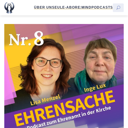
ÜBER UNS
EULE-ABO
RE:MIND
PODCASTS