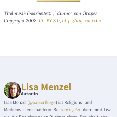
Titelmusik (bearbeitet): „I dunno“ von Grapes,
Copyright 2008,
CC BY 3.0
,
http://dig.ccmixter
Lisa Menzel
Autor
:
in
Lisa Menzel (
@papierfliege
) ist Religions- und
Medienwissenschaftlerin. Bei
ruach.jetzt
übernimmt Lisa
u.a. die Begleitung von Buchprojekten. Der inhaltliche