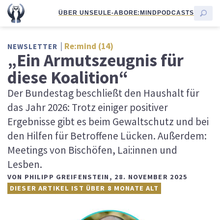
ÜBER UNS
EULE-ABO
RE:MIND
PODCASTS
Re:mind (14)
NEWSLETTER
„Ein Armutszeugnis für
diese Koalition“
Der Bundestag beschließt den Haushalt für
das Jahr 2026: Trotz einiger positiver
Ergebnisse gibt es beim Gewaltschutz und bei
den Hilfen für Betroffene Lücken. Außerdem:
Meetings von Bischöfen, Lai:innen und
Lesben.
VON
PHILIPP GREIFENSTEIN
,
28. NOVEMBER 2025
DIESER ARTIKEL IST ÜBER 8 MONATE ALT