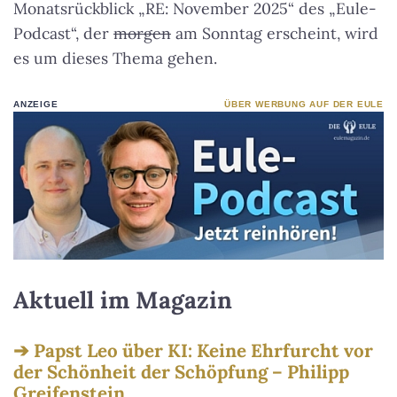
Monatsrückblick „RE: November 2025“ des „Eule-
Podcast“, der
morgen
am Sonntag erscheint, wird
es um dieses Thema gehen.
ANZEIGE
ÜBER WERBUNG AUF DER EULE
Aktuell im Magazin
Papst Leo über KI: Keine Ehrfurcht vor
der Schönheit der Schöpfung – Philipp
Greifenstein