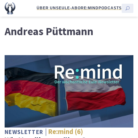
ÜBER UNS
EULE-ABO
RE:MIND
PODCASTS
Andreas Püttmann
Re:mind (6)
NEWSLETTER