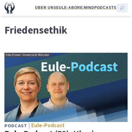
ÜBER UNS
EULE-ABO
RE:MIND
PODCASTS
Friedensethik
Foto Elsner: Universität Münster
Eule-Podcast
PODCAST